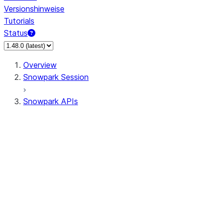
Versionshinweise
Tutorials
Status
Overview
Snowpark Session
Snowpark APIs
Input/Output
DataFrame
DataFrame
DataFrameNaFunctions
DataFrameStatFunctions
DataFrameAnalyticsFunctions