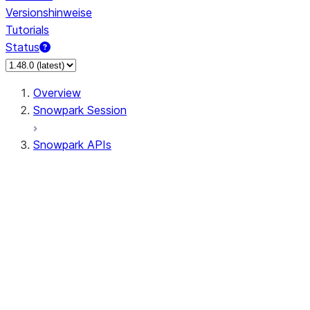
Versionshinweise
Tutorials
Status
Overview
Snowpark Session
Snowpark APIs
Input/Output
DataFrame
DataFrame
DataFrameNaFunctions
DataFrameStatFunctions
DataFrameAnalyticsFunctions