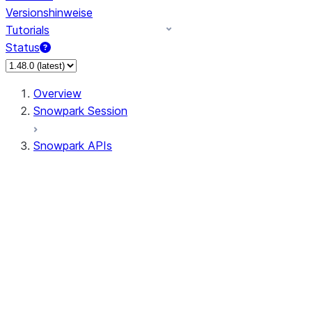
Versionshinweise
Tutorials
Status
Overview
Snowpark Session
Snowpark APIs
Input/Output
DataFrame
Column
Data Types