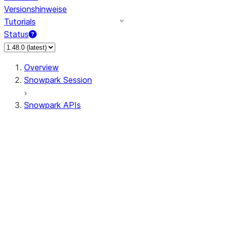
Versionshinweise
Tutorials
Status
Overview
Snowpark Session
Snowpark APIs
Input/Output
DataFrame
Column
Data Types