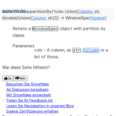
static
Window.
partitionBy
(
*
cols
:
Union
[
Column
,
str
,
Iterable
[
Union
[
Column
,
str
]
]
]
)
→
WindowSpec
[source]
Returns a
object with partition by
WindowSpec
clause.
Parameters
cols
– A column, as
,
or a
str
Column
list of those.
War diese Seite hilfreich?
Ja
Nein
Besuchen Sie Snowflake
An Diskussion beteiligen
Mit Snowflake entwickeln
Teilen Sie Ihr Feedback mit
Lesen Sie Neuigkeiten in unserem Blog
Eigene Zertifizierung erhalten