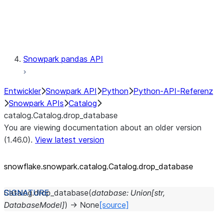
Exceptions
Testing
Snowpark pandas API
Entwickler
Snowpark API
Python
Python-API-Referenz
Snowpark APIs
Catalog
catalog.Catalog.drop_database
You are viewing documentation about an older version
(1.46.0).
View latest version
snowflake.snowpark.catalog.Catalog.drop_
database
Catalog.
drop_database
(
database
:
Union
[
str
,
DatabaseModel
]
)
→
None
[source]