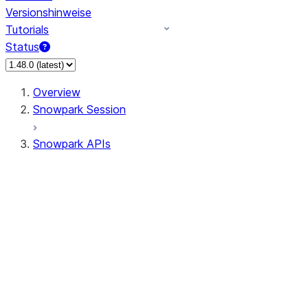
Versionshinweise
Tutorials
Status
Overview
Snowpark Session
Snowpark APIs
Input/Output
DataFrame
Column
Data Types