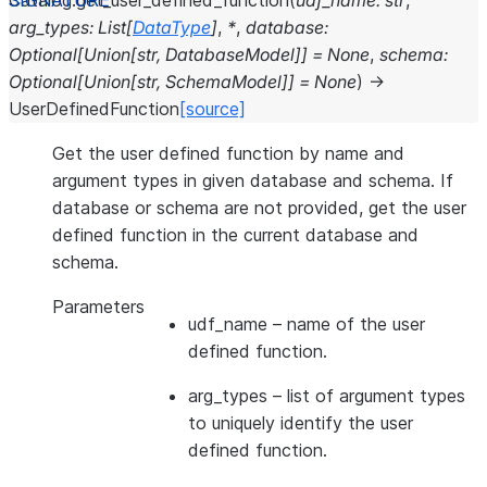
Catalog.
get_user_defined_function
(
udf_name
:
str
,
arg_types
:
List
[
DataType
]
,
*
,
database
:
Optional
[
Union
[
str
,
DatabaseModel
]
]
=
None
,
schema
:
Optional
[
Union
[
str
,
SchemaModel
]
]
=
None
)
→
UserDefinedFunction
[source]
Get the user defined function by name and
argument types in given database and schema. If
database or schema are not provided, get the user
defined function in the current database and
schema.
Parameters
udf_name
– name of the user
defined function.
arg_types
– list of argument types
to uniquely identify the user
defined function.