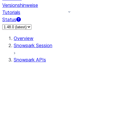
Versionshinweise
Tutorials
Status
Overview
Snowpark Session
Snowpark APIs
Input/Output
DataFrame
Column
Data Types