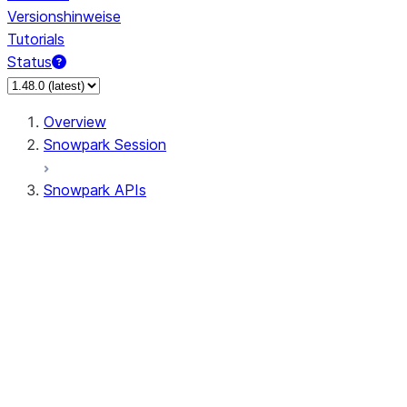
Versionshinweise
Tutorials
Status
Overview
Snowpark Session
Snowpark APIs
Input/Output
DataFrame
Column
Data Types