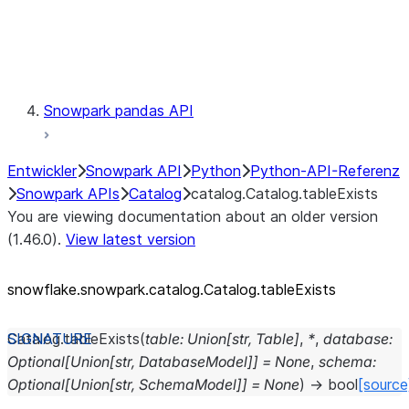
Exceptions
Testing
Snowpark pandas API
Entwickler
Snowpark API
Python
Python-API-Referenz
Snowpark APIs
Catalog
catalog.Catalog.tableExists
You are viewing documentation about an older version
(1.46.0).
View latest version
snowflake.snowpark.catalog.Catalog.tableExists
Catalog.
tableExists
(
table
:
Union
[
str
,
Table
]
,
*
,
database
:
Optional
[
Union
[
str
,
DatabaseModel
]
]
=
None
,
schema
:
Optional
[
Union
[
str
,
SchemaModel
]
]
=
None
)
→
bool
[source