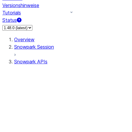
Versionshinweise
Tutorials
Status
Overview
Snowpark Session
Snowpark APIs
Input/Output
DataFrame
Column
Data Types