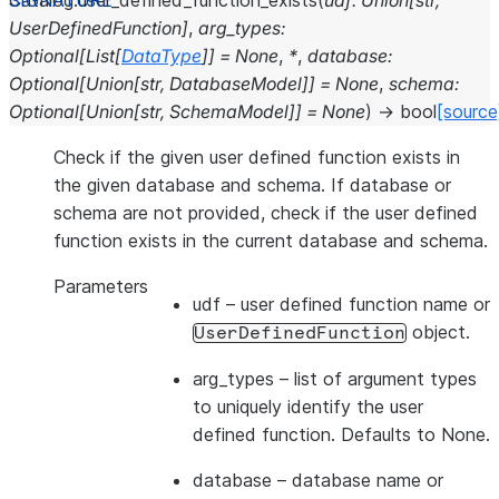
Catalog.
user_defined_function_exists
(
udf
:
Union
[
str
,
UserDefinedFunction
]
,
arg_types
:
Optional
[
List
[
DataType
]
]
=
None
,
*
,
database
:
Optional
[
Union
[
str
,
DatabaseModel
]
]
=
None
,
schema
:
Optional
[
Union
[
str
,
SchemaModel
]
]
=
None
)
→
bool
[source
Check if the given user defined function exists in
the given database and schema. If database or
schema are not provided, check if the user defined
function exists in the current database and schema.
Parameters
udf
– user defined function name or
object.
UserDefinedFunction
arg_types
– list of argument types
to uniquely identify the user
defined function. Defaults to None.
database
– database name or