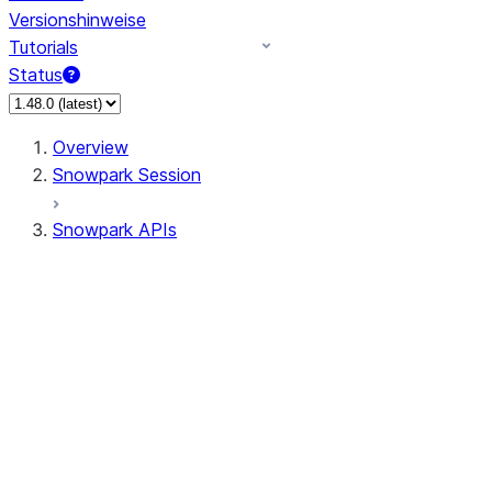
Versionshinweise
Tutorials
Status
Overview
Snowpark Session
Snowpark APIs
Input/Output
DataFrame
Column
Data Types