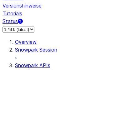
Versionshinweise
Tutorials
Status
Overview
Snowpark Session
Snowpark APIs
Input/Output
DataFrame
Column
Data Types