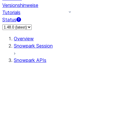
Versionshinweise
Tutorials
Status
Overview
Snowpark Session
Snowpark APIs
Input/Output
DataFrame
Column
Data Types