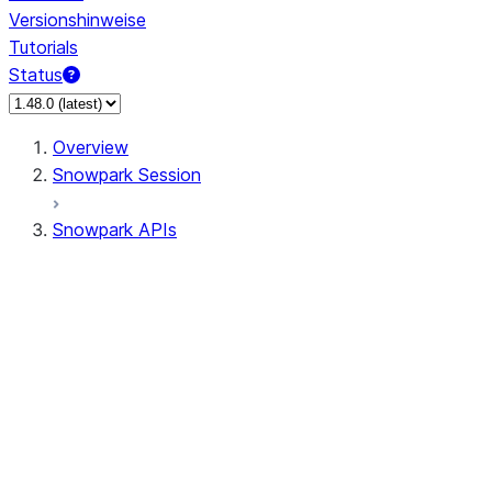
Versionshinweise
Tutorials
Status
Overview
Snowpark Session
Snowpark APIs
Input/Output
DataFrame
Column
Data Types