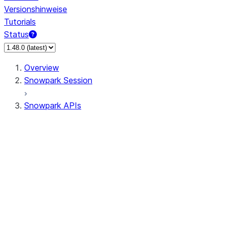
Versionshinweise
Tutorials
Status
Overview
Snowpark Session
Snowpark APIs
Input/Output
DataFrame
Column
Data Types