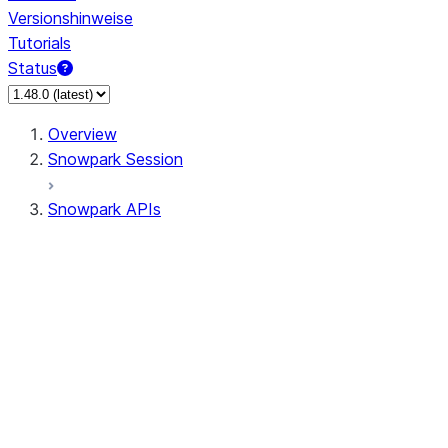
Versionshinweise
Tutorials
Status
Overview
Snowpark Session
Snowpark APIs
Input/Output
DataFrame
Column
Data Types