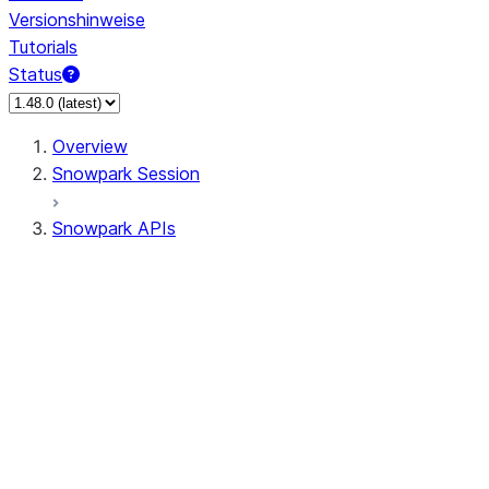
Versionshinweise
Tutorials
Status
Overview
Snowpark Session
Snowpark APIs
Input/Output
DataFrame
Column
Data Types