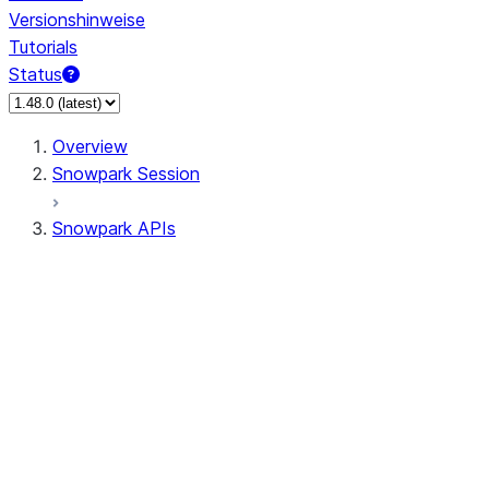
Versionshinweise
Tutorials
Status
Overview
Snowpark Session
Snowpark APIs
Input/Output
DataFrame
Column
Data Types