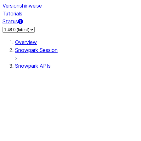
Versionshinweise
Tutorials
Status
Overview
Snowpark Session
Snowpark APIs
Input/Output
DataFrame
Column
Data Types