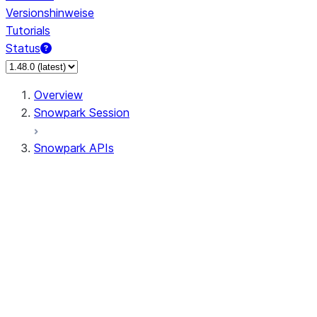
Versionshinweise
Tutorials
Status
Overview
Snowpark Session
Snowpark APIs
Input/Output
DataFrame
Column
Data Types