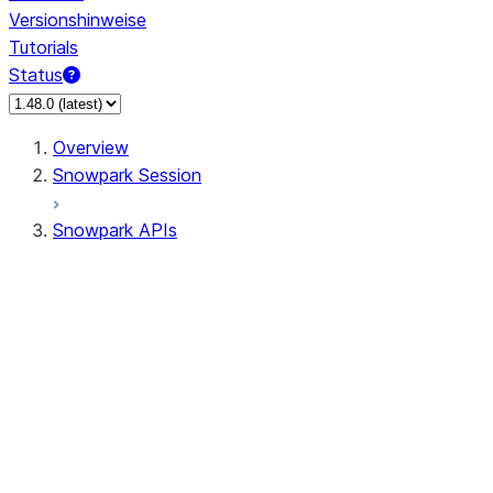
Versionshinweise
Tutorials
Status
Overview
Snowpark Session
Snowpark APIs
Input/Output
DataFrame
Column
Data Types