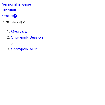
Versionshinweise
Tutorials
Status
Overview
Snowpark Session
Snowpark APIs
Input/Output
DataFrame
Column
Data Types