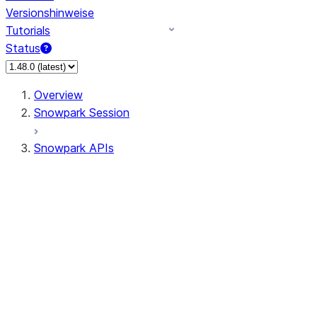
Versionshinweise
Tutorials
Status
Overview
Snowpark Session
Snowpark APIs
Input/Output
DataFrame
Column
Data Types