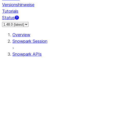
Versionshinweise
Tutorials
Status
Overview
Snowpark Session
Snowpark APIs
Input/Output
DataFrame
Column
Data Types