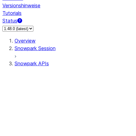
Versionshinweise
Tutorials
Status
Overview
Snowpark Session
Snowpark APIs
Input/Output
DataFrame
Column
Data Types