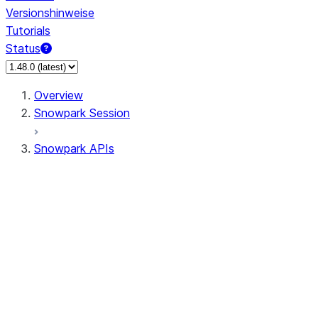
Versionshinweise
Tutorials
Status
Overview
Snowpark Session
Snowpark APIs
Input/Output
DataFrame
Column
Data Types