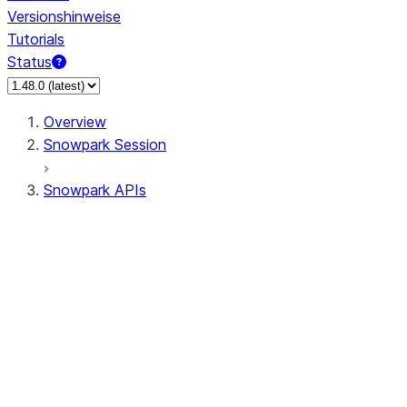
Versionshinweise
Tutorials
Status
Overview
Snowpark Session
Snowpark APIs
Input/Output
DataFrame
Column
Data Types