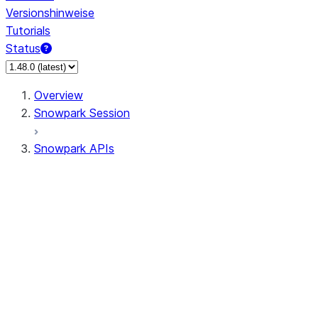
Versionshinweise
Tutorials
Status
Overview
Snowpark Session
Snowpark APIs
Input/Output
DataFrame
Column
Data Types