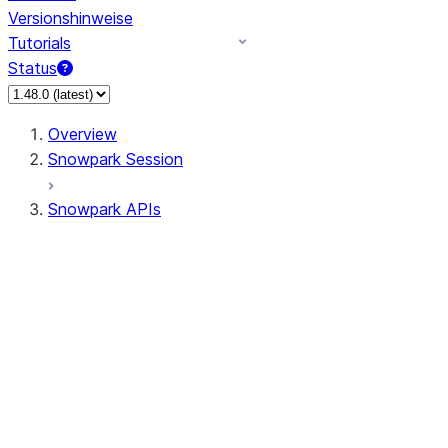
Versionshinweise
Tutorials
Status
Overview
Snowpark Session
Snowpark APIs
Input/Output
DataFrame
Column
Data Types