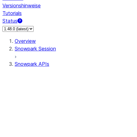
Versionshinweise
Tutorials
Status
Overview
Snowpark Session
Snowpark APIs
Input/Output
DataFrame
Column
Data Types