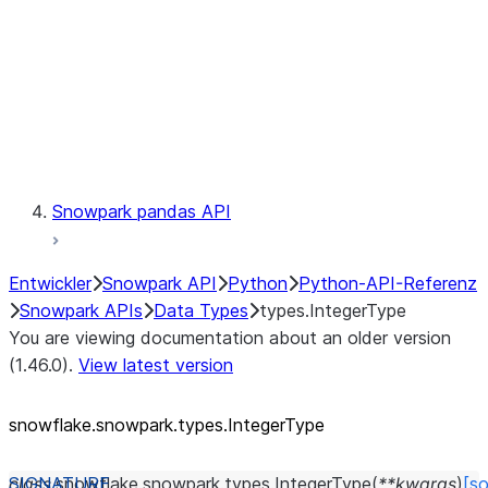
Context
Exceptions
Testing
Snowpark pandas API
Entwickler
Snowpark API
Python
Python-API-Referenz
Snowpark APIs
Data Types
types.IntegerType
You are viewing documentation about an older version
(1.46.0).
View latest version
snowflake.snowpark.types.IntegerType
class
snowflake.snowpark.types.
IntegerType
(
**
kwargs
)
[so