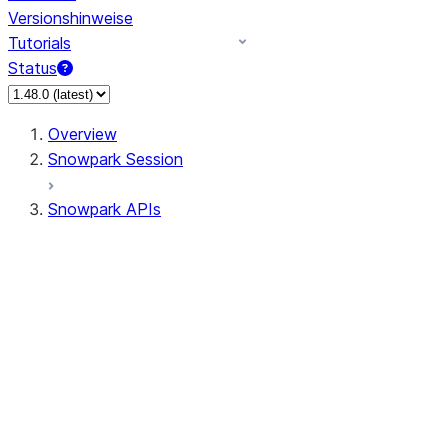
Versionshinweise
Tutorials
Status
Overview
Snowpark Session
Snowpark APIs
Input/Output
DataFrame
Column
Data Types