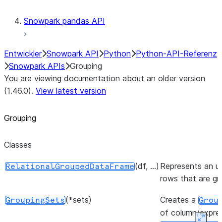
Snowpark pandas API
Entwickler
Snowpark API
Python
Python-API-Referenz
Snowpark APIs
Grouping
You are viewing documentation about an older version
(1.46.0).
View latest version
Grouping
Classes
(df, ...)
Represents an u
RelationalGroupedDataFrame
rows that are g
(*sets)
Creates a
GroupingSets
Grou
of column/expres
Expan