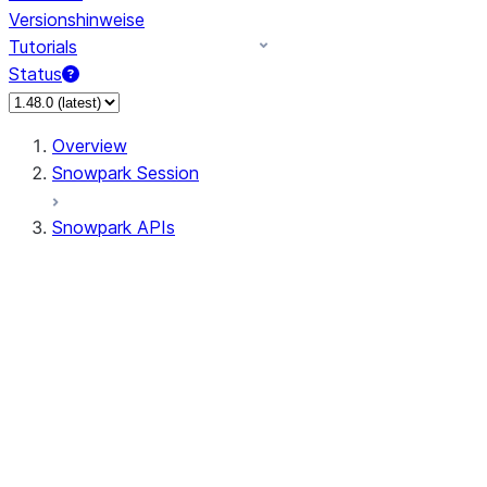
Versionshinweise
Tutorials
Status
Overview
Snowpark Session
Snowpark APIs
Input/Output
DataFrame
Column
Data Types