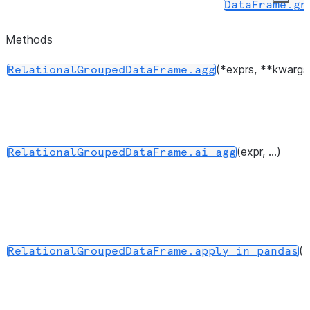
DataFrame.gr
Methods
(*exprs, **kwargs
RelationalGroupedDataFrame.agg
(expr, ...)
RelationalGroupedDataFrame.ai_agg
(..
RelationalGroupedDataFrame.apply_in_pandas