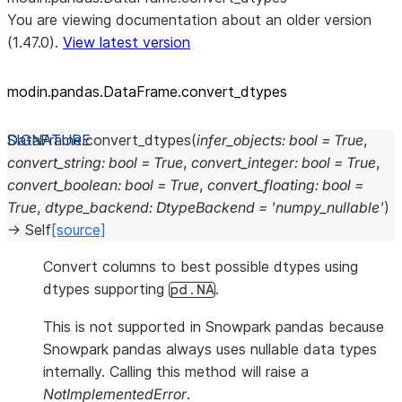
You are viewing documentation about an older version
(1.47.0).
View latest version
modin.pandas.DataFrame.convert_
dtypes
DataFrame.
convert_dtypes
(
infer_objects
:
bool
=
True
,
convert_string
:
bool
=
True
,
convert_integer
:
bool
=
True
,
convert_boolean
:
bool
=
True
,
convert_floating
:
bool
=
True
,
dtype_backend
:
DtypeBackend
=
'numpy_nullable'
)
→
Self
[source]
Convert columns to best possible dtypes using
dtypes supporting
.
pd.NA
This is not supported in Snowpark pandas because
Snowpark pandas always uses nullable data types
internally. Calling this method will raise a
NotImplementedError
.