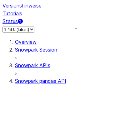
Versionshinweise
Tutorials
Status
Overview
Snowpark Session
Snowpark APIs
Snowpark pandas API
All supported APIs
Session
Input/Output