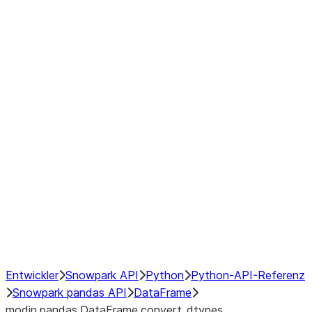
Window
GroupBy
Resampling
Interoperability with third party libraries
Hybrid Execution
NumPy Interoperability
Performance Recommendations
Entwickler
Snowpark API
Python
Python-API-Referenz
Snowpark pandas API
DataFrame
modin.pandas.DataFrame.convert_dtypes