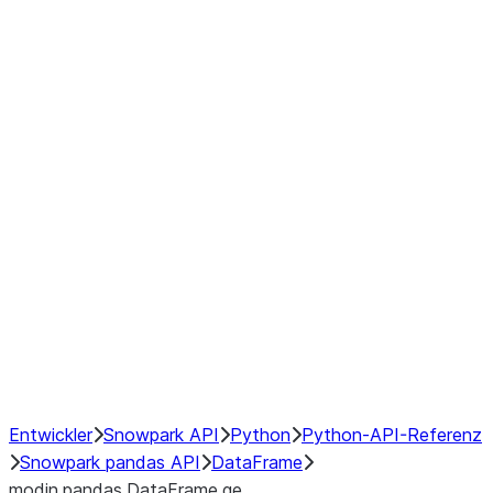
Window
GroupBy
Resampling
Interoperability with third party libraries
Hybrid Execution
NumPy Interoperability
Performance Recommendations
Entwickler
Snowpark API
Python
Python-API-Referenz
Snowpark pandas API
DataFrame
modin.pandas.DataFrame.ge