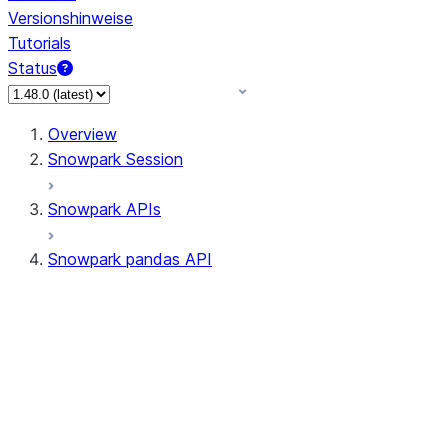
Versionshinweise
Tutorials
Status
Overview
Snowpark Session
Snowpark APIs
Snowpark pandas API
All supported APIs
Session
Input/Output