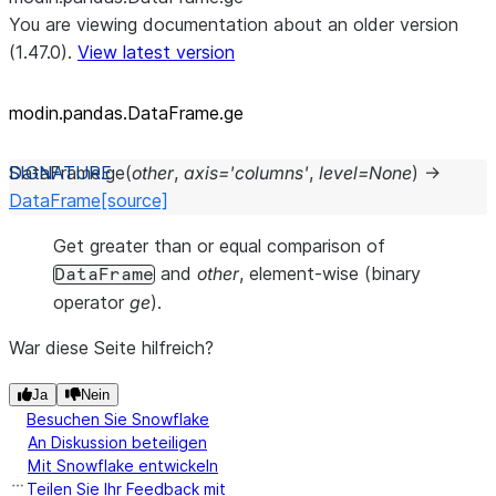
You are viewing documentation about an older version
(1.47.0).
View latest version
modin.pandas.DataFrame.ge
DataFrame.
ge
(
other
,
axis
=
'columns'
,
level
=
None
)
→
DataFrame
[source]
Get greater than or equal comparison of
and
other
, element-wise (binary
DataFrame
operator
ge
).
War diese Seite hilfreich?
Ja
Nein
Besuchen Sie Snowflake
An Diskussion beteiligen
Mit Snowflake entwickeln
Teilen Sie Ihr Feedback mit