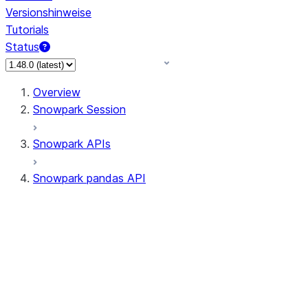
Versionshinweise
Tutorials
Status
Overview
Snowpark Session
Snowpark APIs
Snowpark pandas API
All supported APIs
Session
Input/Output