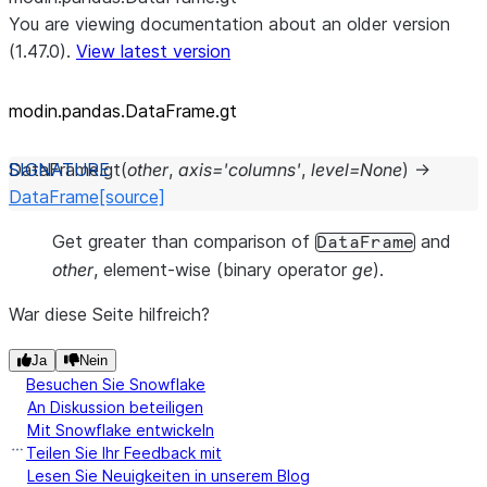
You are viewing documentation about an older version
(1.47.0).
View latest version
modin.pandas.DataFrame.gt
DataFrame.
gt
(
other
,
axis
=
'columns'
,
level
=
None
)
→
DataFrame
[source]
Get greater than comparison of
and
DataFrame
other
, element-wise (binary operator
ge
).
War diese Seite hilfreich?
Ja
Nein
Besuchen Sie Snowflake
An Diskussion beteiligen
Mit Snowflake entwickeln
Teilen Sie Ihr Feedback mit
Lesen Sie Neuigkeiten in unserem Blog