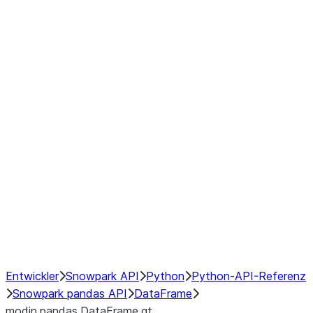
Window
GroupBy
Resampling
Interoperability with third party libraries
Hybrid Execution
NumPy Interoperability
Performance Recommendations
Entwickler
Snowpark API
Python
Python-API-Referenz
Snowpark pandas API
DataFrame
modin.pandas.DataFrame.gt