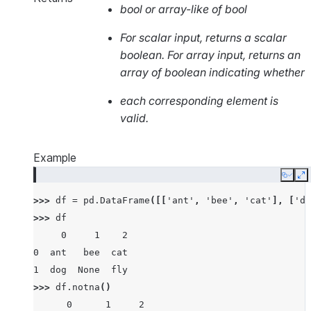
bool or array-like of bool
For scalar input, returns a scalar
boolean. For array input, returns an
array of boolean indicating whether
each corresponding element is
valid.
Example
Copy
E
>>> 
df
=
pd
.
DataFrame
([[
'ant'
,
'bee'
,
'cat'
],
[
'do
>>> 
df
     0     1    2
0  ant   bee  cat
1  dog  None  fly
>>> 
df
.
notna
()
      0      1     2