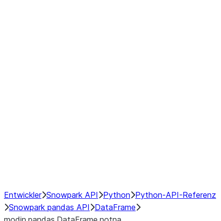
Window
GroupBy
Resampling
Interoperability with third party libraries
Hybrid Execution
NumPy Interoperability
Performance Recommendations
Entwickler
Snowpark API
Python
Python-API-Referenz
Snowpark pandas API
DataFrame
modin.pandas.DataFrame.notna