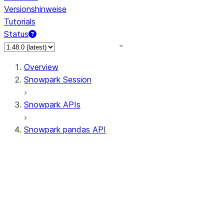
Versionshinweise
Tutorials
Status
Overview
Snowpark Session
Snowpark APIs
Snowpark pandas API
All supported APIs
Session
Input/Output