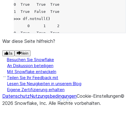
0  True   True  True
1  True  False  True
>>> 
df
.
notnull
()
      0      1     2
0  True   True  True
1  True  False  True
War diese Seite hilfreich?
Ja
Nein
Besuchen Sie Snowflake
An Diskussion beteiligen
Mit Snowflake entwickeln
Teilen Sie Ihr Feedback mit
Lesen Sie Neuigkeiten in unserem Blog
Eigene Zertifizierung erhalten
Datenschutz
Nutzungsbedingungen
Cookie-Einstellungen
©
See more
Show less
2026
Snowflake, Inc.
Alle Rechte vorbehalten
.