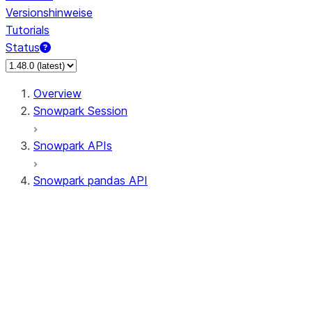
Versionshinweise
Tutorials
Status
Overview
Snowpark Session
Snowpark APIs
Snowpark pandas API
All supported APIs
Session
Input/Output