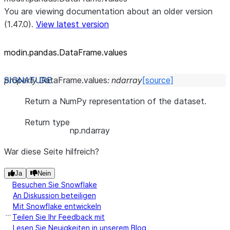
You are viewing documentation about an older version
(1.47.0).
View latest version
modin.pandas.DataFrame.values
property
DataFrame.
values
:
ndarray
[source]
Return a NumPy representation of the dataset.
Return type
np.ndarray
War diese Seite hilfreich?
Ja
Nein
Besuchen Sie Snowflake
An Diskussion beteiligen
Mit Snowflake entwickeln
Teilen Sie Ihr Feedback mit
Lesen Sie Neuigkeiten in unserem Blog