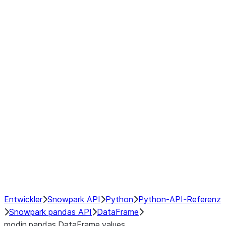
Window
GroupBy
Resampling
Interoperability with third party libraries
Hybrid Execution
NumPy Interoperability
Performance Recommendations
Entwickler
Snowpark API
Python
Python-API-Referenz
Snowpark pandas API
DataFrame
modin.pandas.DataFrame.values