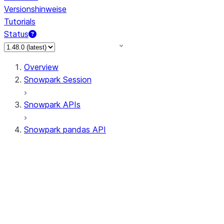
Versionshinweise
Tutorials
Status
Overview
Snowpark Session
Snowpark APIs
Snowpark pandas API
All supported APIs
Session
Input/Output