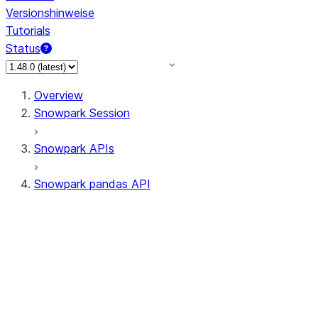
Versionshinweise
Tutorials
Status
Overview
Snowpark Session
Snowpark APIs
Snowpark pandas API
All supported APIs
Session
Input/Output