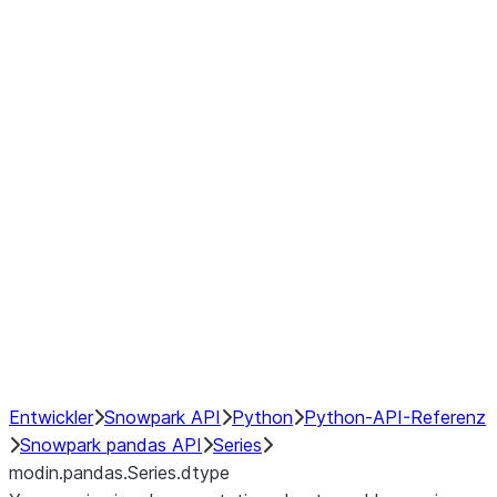
Window
GroupBy
Resampling
Interoperability with third party libraries
Hybrid Execution
NumPy Interoperability
Performance Recommendations
Entwickler
Snowpark API
Python
Python-API-Referenz
Snowpark pandas API
Series
modin.pandas.Series.dtype