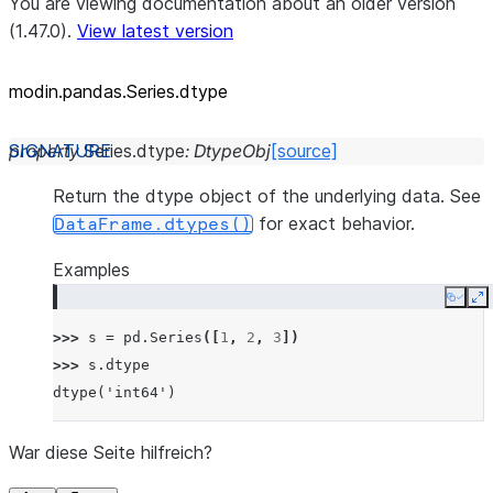
You are viewing documentation about an older version
(1.47.0).
View latest version
modin.pandas.Series.dtype
property
Series.
dtype
:
DtypeObj
[source]
Return the dtype object of the underlying data. See
for exact behavior.
DataFrame.dtypes()
Examples
Copy
E
>>> 
s
=
pd
.
Series
([
1
,
2
,
3
])
>>> 
s
.
dtype
dtype('int64')
War diese Seite hilfreich?