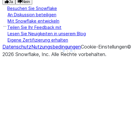
Ja
Nein
Besuchen Sie Snowflake
An Diskussion beteiligen
Mit Snowflake entwickeln
Teilen Sie Ihr Feedback mit
Lesen Sie Neuigkeiten in unserem Blog
Eigene Zertifizierung erhalten
Datenschutz
Nutzungsbedingungen
Cookie-Einstellungen
©
See more
Show less
2026
Snowflake, Inc.
Alle Rechte vorbehalten
.