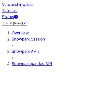
Versionshinweise
Tutorials
Status
Overview
Snowpark Session
Snowpark APIs
Snowpark pandas API
All supported APIs
Session
Input/Output