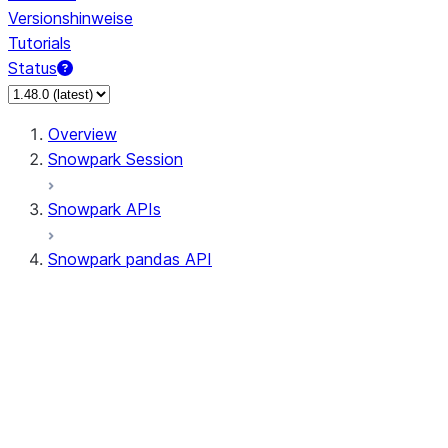
Versionshinweise
Tutorials
Status
Overview
Snowpark Session
Snowpark APIs
Snowpark pandas API
All supported APIs
Session
Input/Output