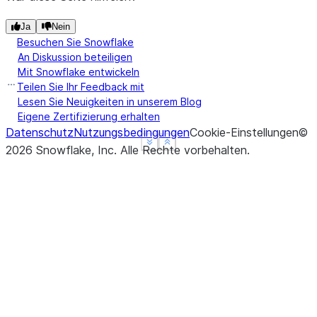
Ja
Nein
Besuchen Sie Snowflake
An Diskussion beteiligen
Mit Snowflake entwickeln
Teilen Sie Ihr Feedback mit
Lesen Sie Neuigkeiten in unserem Blog
Eigene Zertifizierung erhalten
Datenschutz
Nutzungsbedingungen
Cookie-Einstellungen
©
See more
See more
Show less
Show less
2026
Snowflake, Inc.
Alle Rechte vorbehalten
.