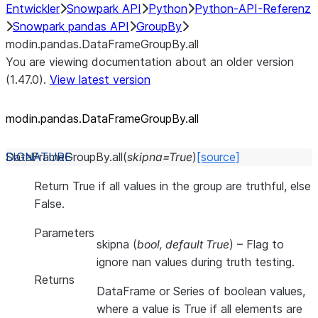
Entwickler
Snowpark API
Python
Python-API-Referenz
Snowpark pandas API
GroupBy
modin.pandas.DataFrameGroupBy.all
You are viewing documentation about an older version
(1.47.0).
View latest version
modin.pandas.DataFrameGroupBy.all
DataFrameGroupBy.
all
(
skipna
=
True
)
[source]
Return True if all values in the group are truthful, else
False.
Parameters
skipna
(
bool
,
default True
) – Flag to
ignore nan values during truth testing.
Returns
DataFrame or Series of boolean values,
where a value is True if all elements are