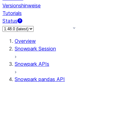
Versionshinweise
Tutorials
Status
Overview
Snowpark Session
Snowpark APIs
Snowpark pandas API
All supported APIs
Session
Input/Output