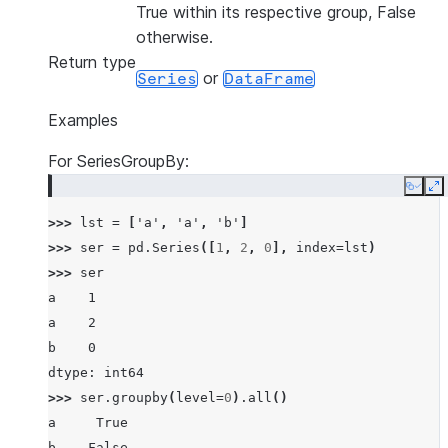
True within its respective group, False
otherwise.
Return type
or
Series
DataFrame
Examples
For SeriesGroupBy:
Copy
E
>>> 
lst
=
[
'a'
,
'a'
,
'b'
]
>>> 
ser
=
pd
.
Series
([
1
,
2
,
0
],
index
=
lst
)
>>> 
ser
a    1
a    2
b    0
dtype: int64
>>> 
ser
.
groupby
(
level
=
0
)
.
all
()
a     True
b    False