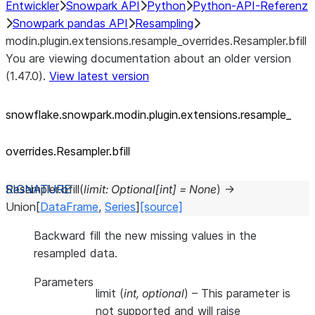
Entwickler
Snowpark API
Python
Python-API-Referenz
Snowpark pandas API
Resampling
modin.plugin.extensions.resample_overrides.Resampler.bfill
You are viewing documentation about an older version
(1.47.0).
View latest version
snowflake.snowpark.modin.plugin.extensions.resample_
overrides.Resampler.bfill
Resampler.
bfill
(
limit
:
Optional
[
int
]
=
None
)
→
Union
[
DataFrame
,
Series
]
[source]
Backward fill the new missing values in the
resampled data.
Parameters
limit
(
int
,
optional
) – This parameter is
not supported and will raise