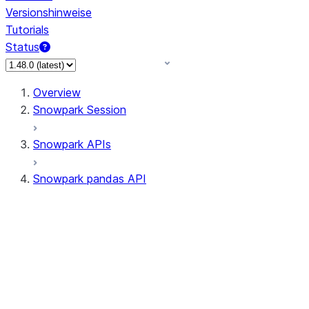
Versionshinweise
Tutorials
Status
Overview
Snowpark Session
Snowpark APIs
Snowpark pandas API
All supported APIs
Session
Input/Output