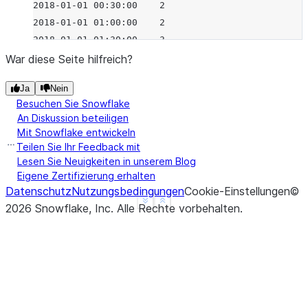
2018-01-01 00:30:00    2
2018-01-01 01:00:00    2
2018-01-01 01:30:00    3
2018-01-01 02:00:00    3
War diese Seite hilfreich?
Freq: None, dtype: int64
Ja
Nein
>>> 
df
=
pd
.
DataFrame
({
'a'
:
[
2
,
np
.
nan
,
6
],
'b'
:
[
Besuchen Sie Snowflake
... 
index
=
pd
.
date_range
(
'20180101'
,
periods
=
3
An Diskussion beteiligen
... 
freq
=
'h'
))
Mit Snowflake entwickeln
>>> 
df
Teilen Sie Ihr Feedback mit
                       a  b
Lesen Sie Neuigkeiten in unserem Blog
Eigene Zertifizierung erhalten
2018-01-01 00:00:00  2.0  1
Datenschutz
Nutzungsbedingungen
Cookie-Einstellungen
©
2018-01-01 01:00:00  NaN  3
See more
Show less
2026
Snowflake, Inc.
Alle Rechte vorbehalten
.
2018-01-01 02:00:00  6.0  5
>>> 
df
.
resample
(
'30min'
)
.
bfill
()
                       a  b
2018-01-01 00:00:00  2.0  1
2018-01-01 00:30:00  NaN  3
2018-01-01 01:00:00  NaN  3