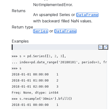
NotImplementedError.
Returns
An upsampled Series or
DataFrame
with backward filled NaN values.
Return type
or
Series
DataFrame
Examples
Copy
E
>>> 
s
=
pd
.
Series
([
1
,
2
,
3
],
... 
index
=
pd
.
date_range
(
'20180101'
,
periods
=
3
,
fre
>>> 
s
2018-01-01 00:00:00    1
2018-01-01 01:00:00    2
2018-01-01 02:00:00    3
Freq: None, dtype: int64
>>> 
s
.
resample
(
'30min'
)
.
bfill
()
2018-01-01 00:00:00    1