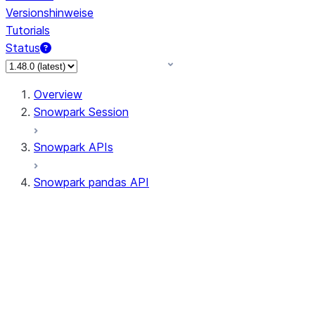
Versionshinweise
Tutorials
Status
Overview
Snowpark Session
Snowpark APIs
Snowpark pandas API
All supported APIs
Session
Input/Output