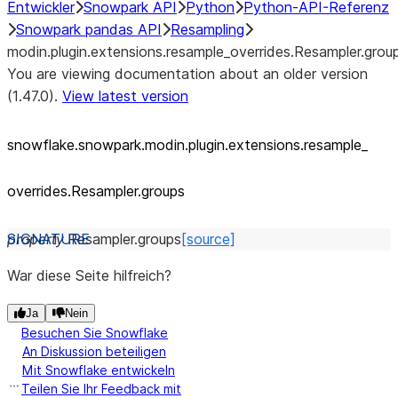
Entwickler
Snowpark API
Python
Python-API-Referenz
Snowpark pandas API
Resampling
modin.plugin.extensions.resample_overrides.Resampler.grou
You are viewing documentation about an older version
(1.47.0).
View latest version
snowflake.snowpark.modin.plugin.extensions.resample_
overrides.Resampler.groups
property
Resampler.
groups
[source]
War diese Seite hilfreich?
Ja
Nein
Besuchen Sie Snowflake
An Diskussion beteiligen
Mit Snowflake entwickeln
Teilen Sie Ihr Feedback mit