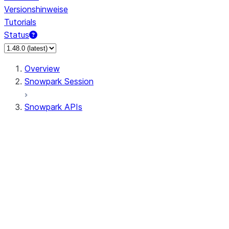
Versionshinweise
Tutorials
Status
Overview
Snowpark Session
Snowpark APIs
Input/Output
DataFrame
Column
Column
CaseExpr