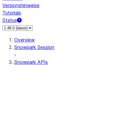
Versionshinweise
Tutorials
Status
Overview
Snowpark Session
Snowpark APIs
Input/Output
DataFrame
DataFrame
DataFrameNaFunctions
DataFrameStatFunctions
DataFrameAnalyticsFunctions