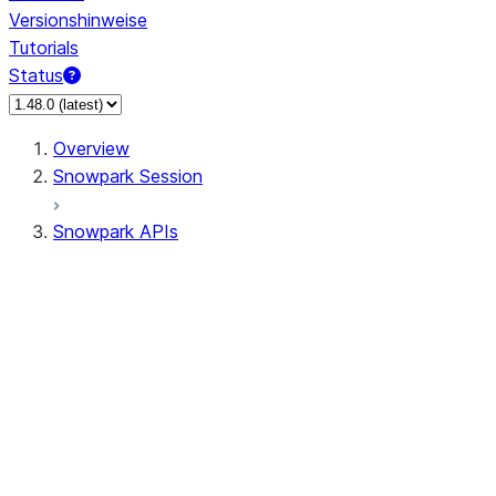
Versionshinweise
Tutorials
Status
Overview
Snowpark Session
Snowpark APIs
Input/Output
DataFrameReader
DataFrameWriter
FileOperation
PutResult
GetResult
ListResult