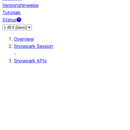
Versionshinweise
Tutorials
Status
Overview
Snowpark Session
Snowpark APIs
Input/Output
DataFrameReader
DataFrameWriter
FileOperation
PutResult
GetResult
ListResult