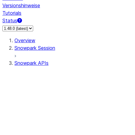
Versionshinweise
Tutorials
Status
Overview
Snowpark Session
Snowpark APIs
Input/Output
DataFrameReader
DataFrameWriter
FileOperation
PutResult
GetResult
ListResult