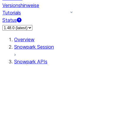
Versionshinweise
Tutorials
Status
Overview
Snowpark Session
Snowpark APIs
Input/Output
DataFrameReader
DataFrameWriter
FileOperation
PutResult
GetResult
ListResult