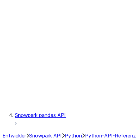
Observability
Files
Catalog
LINEAGE
Context
Exceptions
Testing
Snowpark pandas API
Entwickler
Snowpark API
Python
Python-API-Referenz