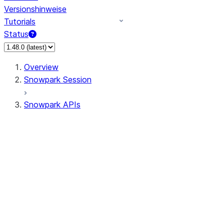
Versionshinweise
Tutorials
Status
Overview
Snowpark Session
Snowpark APIs
Input/Output
DataFrameReader
DataFrameWriter
FileOperation
PutResult
GetResult
ListResult