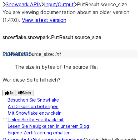
Snowpark APIs
Input/Output
PutResult.source_size
You are viewing documentation about an older version
(1.47.0).
View latest version
snowflake.snowpark.PutResult.source_
size
PutResult.
source_size
:
int
The size in bytes of the source file.
War diese Seite hilfreich?
Ja
Nein
Besuchen Sie Snowflake
An Diskussion beteiligen
Mit Snowflake entwickeln
Teilen Sie Ihr Feedback mit
Lesen Sie Neuigkeiten in unserem Blog
Eigene Zertifizierung erhalten
Datenschutz
Nutzungsbedingungen
Cookie-Einstellungen
©