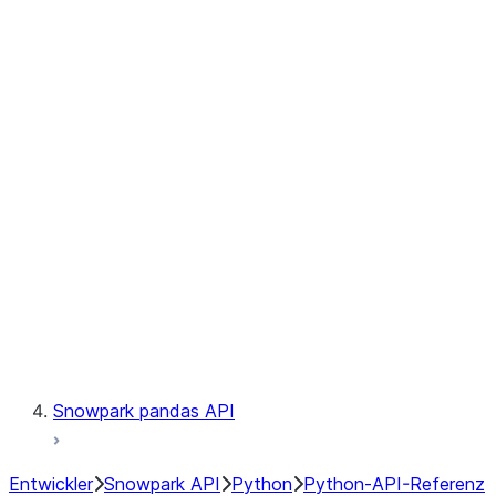
Observability
Files
Catalog
LINEAGE
Context
Exceptions
Testing
Snowpark pandas API
Entwickler
Snowpark API
Python
Python-API-Referenz