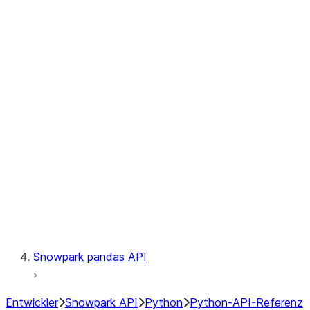
Observability
Files
Catalog
LINEAGE
Context
Exceptions
Testing
Snowpark pandas API
Entwickler
Snowpark API
Python
Python-API-Referenz