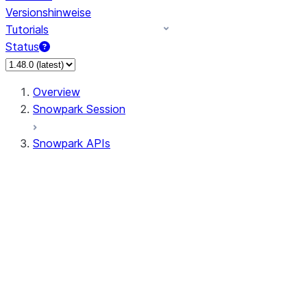
Versionshinweise
Tutorials
Status
Overview
Snowpark Session
Snowpark APIs
Input/Output
DataFrameReader
DataFrameWriter
FileOperation
PutResult
GetResult
ListResult